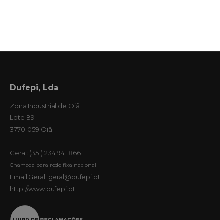
Dufepi, Lda
Zona Industrial de Oiã
Lote B9
3770-059 Oiã
Geral: (351) 234 941 866
Chamada para rede fixa nacional
Email Geral: geral@dufepi.pt
http://www.dufepi.pt